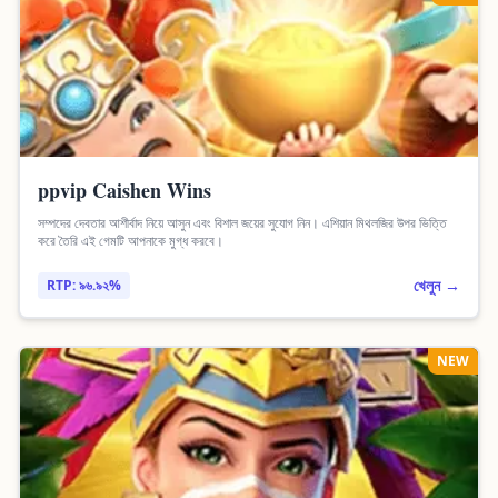
ppvip Caishen Wins
সম্পদের দেবতার আশীর্বাদ নিয়ে আসুন এবং বিশাল জয়ের সুযোগ নিন। এশিয়ান মিথলজির উপর ভিত্তি
করে তৈরি এই গেমটি আপনাকে মুগ্ধ করবে।
খেলুন →
RTP: ৯৬.৯২%
NEW