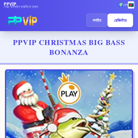
PPVIP
🇧🇩
🌍
দেশ
সেরা অনলাইন ক্যাসিনো অ্যাপ
লগইন
রেজিস্টার
PPVIP CHRISTMAS BIG BASS
BONANZA